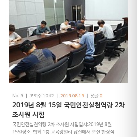
No. 5
ㅣ
조회수 1042
ㅣ
2019.08.15
ㅣ
댓글
0
2019년 8월 15일 국민안전실천역량 2차
조사원 시험
국민안전실천역량 2차 조사원 시험일시:2019년 8월
15일장소: 협회 1층 교육장멀리 당진에서 오신 한장석